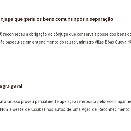
cônjuge que geriu os bens comuns após a separação
TJ) reconheceu a obrigação do cônjuge que conserva a posse dos bens do
são baseou-se em entendimento do relator, ministro Villas Bôas Cueva. “Aq
egra geral
Mato Grosso proveu parcialmente apelação interposta pelo ex-companhei
44km a oeste de Cuiabá) nos autos de uma Ação de Reconhecimento e 