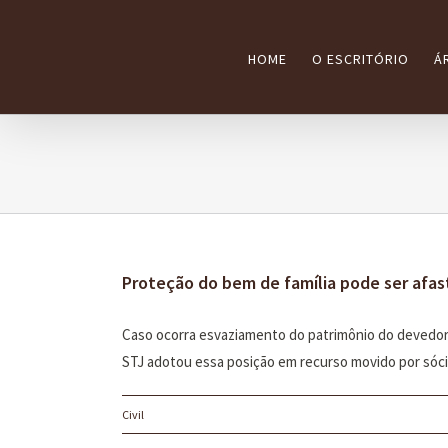
Ir
para
HOME
O ESCRITÓRIO
Á
o
conteúdo
Proteção do bem de família pode ser afa
Caso ocorra esvaziamento do patrimônio do devedor e
STJ adotou essa posição em recurso movido por sócio 
Civil