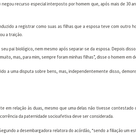
J) negou recurso especial interposto por homem que, após mais de 30 an
induzido a registrar como suas as filhas que a esposa teve com outro ho
u a traição.
a seu pai biológico, nem mesmo após separar-se da esposa. Depois disso
i muito, mas, para mim, sempre foram minhas filhas”, disse o homem em 
vido a uma disputa sobre bens, mas, independentemente disso, demonst
dente em relação às duas, mesmo que uma delas não tivesse contestado 
ocorrência da paternidade socioafetiva deve ser considerada.
. Segundo a desembargadora relatora do acórdão, “sendo a filiação um es