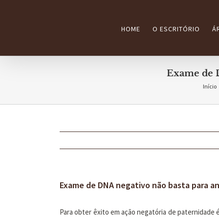
Ir
para
HOME
O ESCRITÓRIO
Á
o
conteúdo
Exame de D
Início
Exame de DNA negativo não basta para an
Para obter êxito em ação negatória de paternidade é