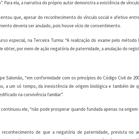
”. Para ela, a narrativa do próprio autor demonstra a existência de víncul
entou que, apesar do reconhecimento do vínculo social e afetivo entre e
cimento deveria ser anulado, pois houve vício de consentimento.
urso especial, na Terceira Turma: “A realização do exame pelo método 
de obter, por meio de ação negatória de paternidade, a anulação do regi
elipe Salomão, “em conformidade com os princípios do Código Civil de 20
, a um só tempo, da inexistência de origem biológica e também de que
ificado na convivência familiar”.
, continuou ele, “não pode prosperar quando fundada apenas na origem 
o reconhecimento de que a negatória de paternidade, prevista no a