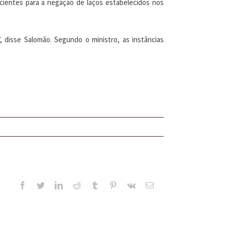
icientes para a negação de laços estabelecidos nos
, disse Salomão. Segundo o ministro, as instâncias
Facebook
Twitter
LinkedIn
Reddit
Tumblr
Pinterest
Vk
E-
mail