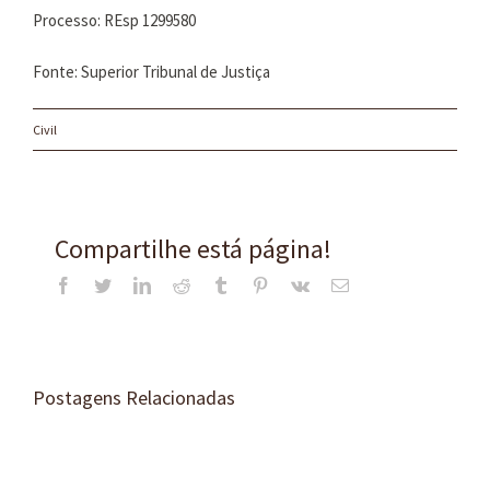
Processo: REsp 1299580
Fonte: Superior Tribunal de Justiça
Civil
Compartilhe está página!
Facebook
Twitter
LinkedIn
Reddit
Tumblr
Pinterest
Vk
E-
mail
Postagens Relacionadas