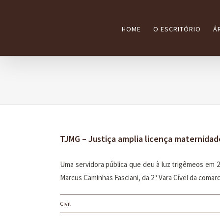
Ir
para
HOME
O ESCRITÓRIO
Á
o
conteúdo
TJMG – Justiça amplia licença maternida
Uma servidora pública que deu à luz trigêmeos em 2
Marcus Caminhas Fasciani, da 2ª Vara Cível da comarc
Civil