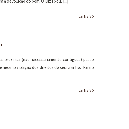
 a devolução do bem. O juiz fixou, [...]
Ler Mais
to
es próximas (não necessariamente contíguas) passe
é mesmo violação dos direitos do seu vizinho. Para o
Ler Mais