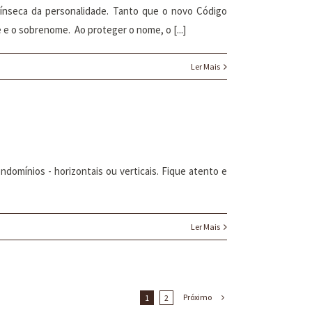
rínseca da personalidade. Tanto que o novo Código
 e o sobrenome. Ao proteger o nome, o [...]
Ler Mais
domínios - horizontais ou verticais. Fique atento e
Ler Mais
Próximo
1
2