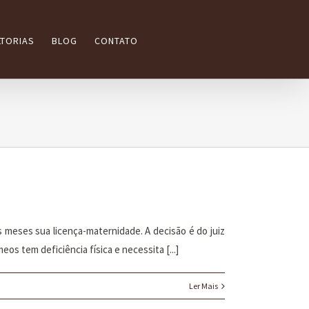
TORIAS
BLOG
CONTATO
 meses sua licença-maternidade. A decisão é do juiz
s tem deficiência física e necessita [...]
Ler Mais