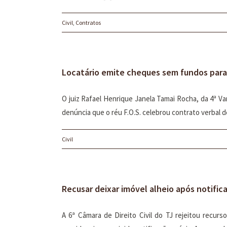
Civil
,
Contratos
Locatário emite cheques sem fundos para
O juiz Rafael Henrique Janela Tamai Rocha, da 4ª V
denúncia que o réu F.O.S. celebrou contrato verbal de 
Civil
Recusar deixar imóvel alheio após notific
A 6ª Câmara de Direito Civil do TJ rejeitou recurs