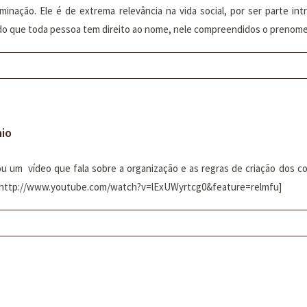
nação. Ele é de extrema relevância na vida social, por ser parte int
endo que toda pessoa tem direito ao nome, nele compreendidos o prenome
io
um vídeo que fala sobre a organização e as regras de criação dos con
be=http://www.youtube.com/watch?v=lExUWyrtcg0&feature=relmfu]