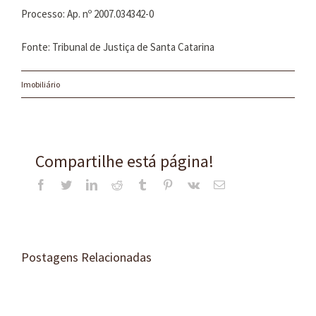
Processo: Ap. nº 2007.034342-0
Fonte: Tribunal de Justiça de Santa Catarina
Imobiliário
Compartilhe está página!
Facebook
Twitter
LinkedIn
Reddit
Tumblr
Pinterest
Vk
E-
mail
Postagens Relacionadas