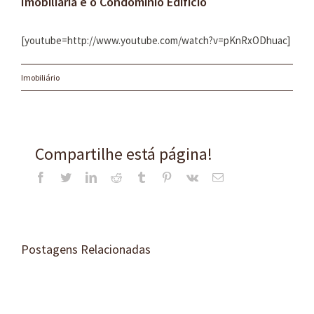
Imobiliária e o Condominio Edifício
[youtube=http://www.youtube.com/watch?v=pKnRxODhuac]
Imobiliário
Compartilhe está página!
Facebook
Twitter
LinkedIn
Reddit
Tumblr
Pinterest
Vk
E-
mail
Postagens Relacionadas