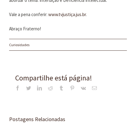
abordar o tema: Interdição e Deficiência Intelectual.
Vale a pena conferir:
www.tvjustiça.jus.br
.
Abraço Fraterno!
Curiosidades
Compartilhe está página!
Facebook
Twitter
LinkedIn
Reddit
Tumblr
Pinterest
Vk
E-
mail
Postagens Relacionadas