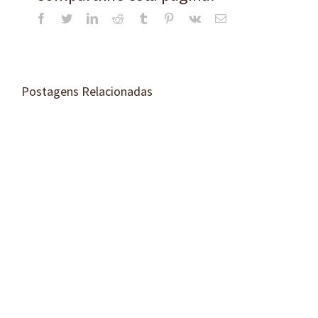
Facebook
Twitter
LinkedIn
Reddit
Tumblr
Pinterest
Vk
E-
mail
Postagens Relacionadas