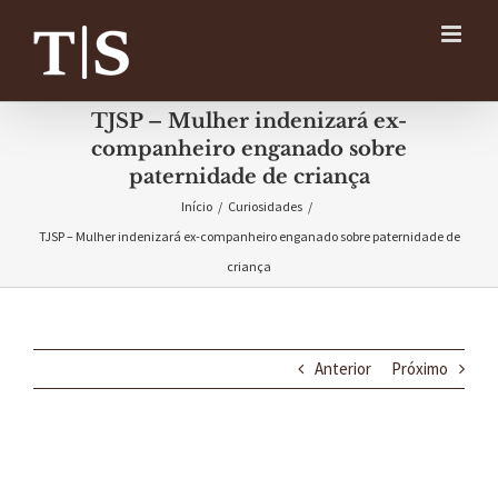
Ir
para
o
conteúdo
TJSP – Mulher indenizará ex-
companheiro enganado sobre
paternidade de criança
Início
/
Curiosidades
/
TJSP – Mulher indenizará ex-companheiro enganado sobre paternidade de
criança
Anterior
Próximo
View