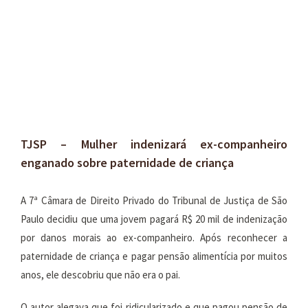
Larger
Image
TJSP – Mulher indenizará ex-companheiro
enganado sobre paternidade de criança
A 7ª Câmara de Direito Privado do Tribunal de Justiça de São
Paulo decidiu que uma jovem pagará R$ 20 mil de indenização
por danos morais ao ex-companheiro. Após reconhecer a
paternidade de criança e pagar pensão alimentícia por muitos
anos, ele descobriu que não era o pai.
O autor alegava que foi ridicularizado e que pagou pensão de