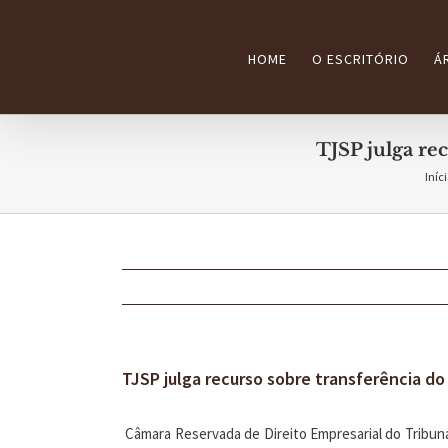
Ir
para
HOME
O ESCRITÓRIO
Á
o
conteúdo
TJSP julga re
Iníci
TJSP julga recurso sobre transferência do
Câmara Reservada de Direito Empresarial do Tribunal