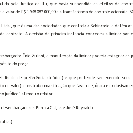
emitida pela Justiça de Itu, que havia suspendido os efeitos do contr
o valor de R$ 3.948.082.000,00 e a transferência do controle acionário (5
Ltda., que é uma das sociedades que controla a Schincariol e detém os 
 do contrato. A decisão de primeira instância concedeu a liminar por 
mbargador Ênio Zuliani, a manutenção da liminar poderia estagnar os 
pósito do preço.
ível direito de preferência (teórico) e que pretende ser exercido s
ito do valor), construiu uma situação que favorece, única e exclusivame
o jurídico”, afirmou o relator.
 desembargadores Pereira Calças e José Reynaldo.
rativa)