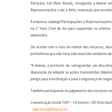
Partições S/A (Kirin Brasil), revogando a liminar 
Representações Ltda. e Kirin, transação que envolvia 
A empresa Jadangil Participações e Representações 
na 1ª Vara Cível de Itu para suspender os efeitos
minoritário.
De acordo com o voto do relator dos recursos, dese
preferência que não teria sido exercido mediante de
“A liminar, a pretexto de salvaguardar um discut
disposição de adquirir as ações transmitidas (depós
perigo para a instituição e para a segurança do negóci
Também participaram do julgamento dos recursos os
Comunicação Social TJSP – CA (texto) / DS (foto ilust
imprensatj@tjsp.jus.br