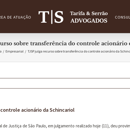
REA DE ATUAÇÃO
CONSUL
curso sobre transferência do controle acionário 
o
/
Empresarial
/
TJSP julga recurso sobre transferência do controle acionário da Schinc
 controle acionário da Schincariol
 de Justiça de São Paulo, em julgamento realizado hoje (11), deu provi