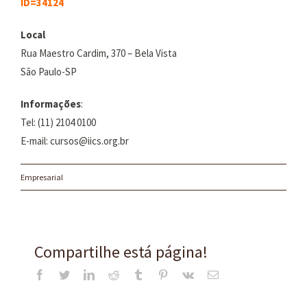
ID=34124
Local
Rua Maestro Cardim, 370 – Bela Vista
São Paulo-SP
Informações
:
Tel: (11) 2104 0100
E-mail: cursos@iics.org.br
Empresarial
Compartilhe está página!
Facebook
Twitter
LinkedIn
Reddit
Tumblr
Pinterest
Vk
E-
mail