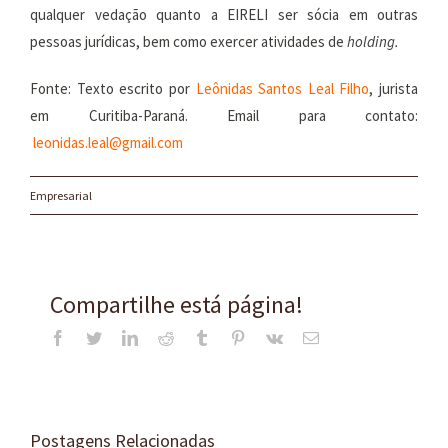
qualquer vedação quanto a EIRELI ser sócia em outras
pessoas jurídicas, bem como exercer atividades de
holding.
Fonte: Texto escrito por
Leônidas Santos Leal Filho
, jurista
em Curitiba-Paraná. Email para contato:
leonidas.leal@gmail.com
Empresarial
Compartilhe está página!
Facebook
Twitter
LinkedIn
Reddit
Tumblr
Pinterest
Vk
E-
mail
Postagens Relacionadas