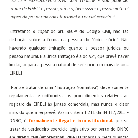
“1.2.11 – IMPEDIMENTO PARA SER TITULAR –
Não pode ser
titular de EIRELI a pessoa jurídica, bem assim a pessoa natural
impedida por norma constitucional ou por lei especial.”
Entretanto o
caput
do art. 980-A do Código Civil, não faz
distinção sobre a forma da pessoa do “único sócio”. Não
havendo qualquer limitação quanto a pessoa jurídica ou
pessoa natural. E a única limitação é a do §2º, que prevê haver
limitação para a pessoa natural de ser sócio em mais de uma
EIRELI.
Por se tratar de uma “Instrução Normativa”, deve somente
regulamentar e uniformizar os procedimentos relativos ao
registro da EIRELI às juntas comerciais, mas nunca o dizer
mais do que a lei prevê. Assim o item 1.2.11 da IN 117/2011 –
DNRC, é
formalmente ilegal e inconstitucional
,
por se
tratar de verdadeiro exercício legislativo por parte do DNRC
em direito civil (empresarial), que ultrapassa a mera questão