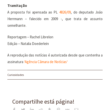
Tramitação
A proposta foi apensada ao PL
4826/09
, do deputado João
Herrmann – falecido em 2009 -, que trata de assunto
semelhante.
Reportagem – Rachel Librelon
Edição – Natalia Doederlein
A reprodução das notícias é autorizada desde que contenha a
assinatura
‘
Agência Câmara de Notícias
‘
Curiosidades
Compartilhe está página!
Facebook
Twitter
LinkedIn
Reddit
Tumblr
Pinterest
Vk
E-