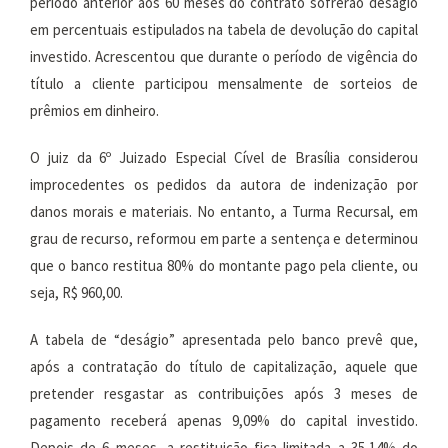
período anterior aos 60 meses do contrato sofrerão deságio
em percentuais estipulados na tabela de devolução do capital
investido. Acrescentou que durante o período de vigência do
título a cliente participou mensalmente de sorteios de
prêmios em dinheiro.
O juiz da 6º Juizado Especial Cível de Brasília considerou
improcedentes os pedidos da autora de indenização por
danos morais e materiais. No entanto, a Turma Recursal, em
grau de recurso, reformou em parte a sentença e determinou
que o banco restitua 80% do montante pago pela cliente, ou
seja, R$ 960,00.
A tabela de “deságio” apresentada pelo banco prevê que,
após a contratação do título de capitalização, aquele que
pretender resgastar as contribuições após 3 meses de
pagamento receberá apenas 9,09% do capital investido.
Depois de 6 meses, a restituição fica limitada a 35,14% do