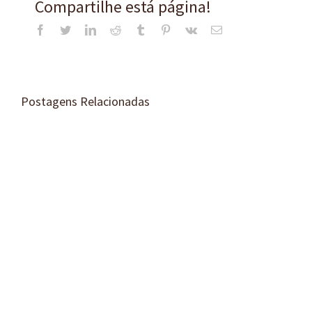
Compartilhe está página!
Facebook
Twitter
LinkedIn
Reddit
Tumblr
Pinterest
Vk
E-
mail
Postagens Relacionadas