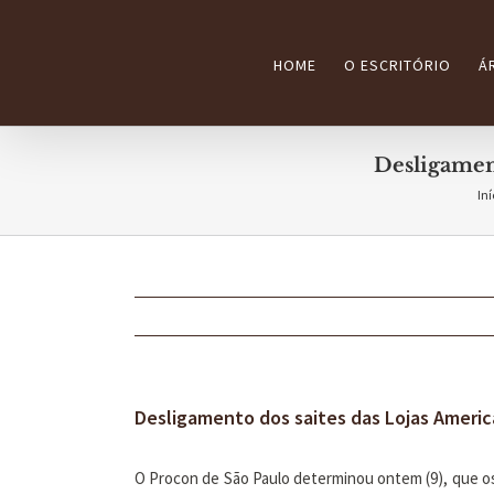
Ir
para
HOME
O ESCRITÓRIO
Á
o
conteúdo
Desligamen
Iní
Desligamento dos saites das Lojas Ameri
O Procon de São Paulo determinou ontem (9), que os