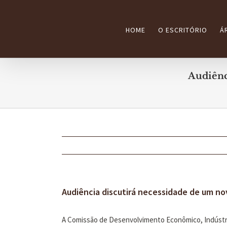
Ir
para
HOME
O ESCRITÓRIO
Á
o
conteúdo
Audiênc
Audiência discutirá necessidade de um n
A Comissão de Desenvolvimento Econômico, Indústria 