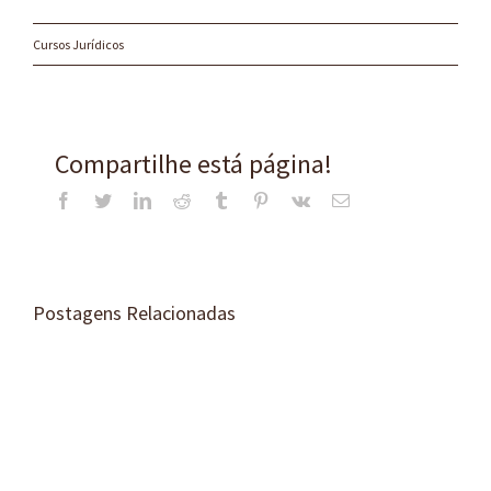
Cursos Jurídicos
Compartilhe está página!
Facebook
Twitter
LinkedIn
Reddit
Tumblr
Pinterest
Vk
E-
mail
Postagens Relacionadas