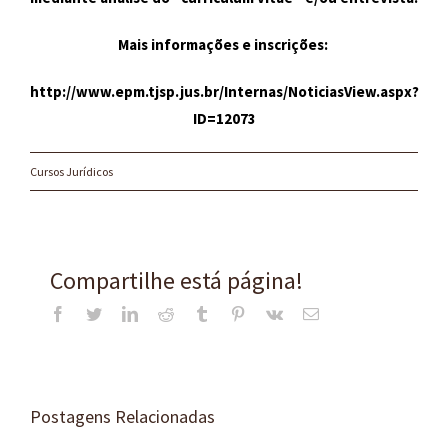
Mais informações e inscrições:
http://www.epm.tjsp.jus.br/Internas/NoticiasView.aspx?
ID=12073
Cursos Jurídicos
Compartilhe está página!
Facebook
Twitter
LinkedIn
Reddit
Tumblr
Pinterest
Vk
E-
mail
Postagens Relacionadas