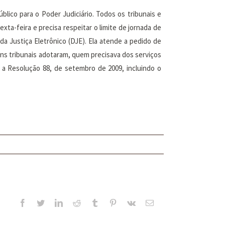
blico para o Poder Judiciário. Todos os tribunais e
xta-feira e precisa respeitar o limite de jornada de
da Justiça Eletrônico (DJE). Ela atende a pedido de
ns tribunais adotaram, quem precisava dos serviços
a a Resolução 88, de setembro de 2009, incluindo o
Facebook
Twitter
LinkedIn
Reddit
Tumblr
Pinterest
Vk
E-
mail