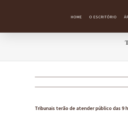
Ir
para
HOME
O ESCRITÓRIO
Á
o
conteúdo
T
Tribunais terão de atender público das 9 h