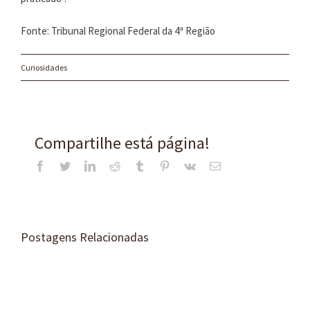
Fonte: Tribunal Regional Federal da 4ª Região
Curiosidades
Compartilhe está página!
Facebook
Twitter
LinkedIn
Reddit
Tumblr
Pinterest
Vk
E-
mail
Postagens Relacionadas