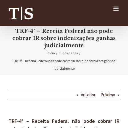
Ir
para
o
conteúdo
TRF-4ª – Receita Federal não pode
cobrar IR sobre indenizações ganhas
judicialmente
Início
/
Curiosidades
/
TRF-4ª – Receita Federal não pode cobrar IR sobre indenizações ganhas
judicialmente
Anterior
Próximo
TRF-4ª – Receita Federal não pode cobrar IR