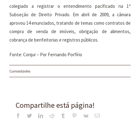
colegiado a registrar o entendimento pacificado na 1ª
Subseção de Direito Privado. Em abril de 2009, a câmara
aprovou 14 enunciados, tratando de temas como contratos de
compra de venda de imóveis, obrigação de alimentos,
cobrança de benfeitorias e registros públicos.
Fonte: Conjur – Por Fernando Porfírio
Curiosidades
Compartilhe está página!
Facebook
Twitter
LinkedIn
Reddit
Tumblr
Pinterest
Vk
E-
mail