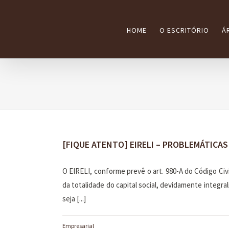
Ir
para
HOME
O ESCRITÓRIO
Á
o
conteúdo
[FIQUE ATENTO] EIRELI – PROBLEMÁTICA
O EIRELI, conforme prevê o art. 980-A do Código Civ
da totalidade do capital social, devidamente integr
seja [...]
Empresarial