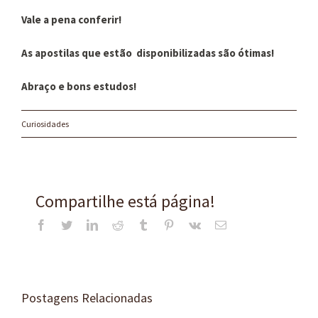
Vale a pena conferir!
As apostilas que estão
disponibilizadas são ótimas!
Abraço e bons estudos!
Curiosidades
Compartilhe está página!
Facebook
Twitter
LinkedIn
Reddit
Tumblr
Pinterest
Vk
E-
mail
Postagens Relacionadas