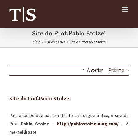
Ir
para
o
conteúdo
Site do Prof.Pablo Stolze!
Início
/
Curiosidades
/
Site do Prof.Pablo Stolze!
Anterior
Próximo
Site do Prof.Pablo Stolze!
Para aqueles que adoram direito civil segue a dica, o site do
Prof.
Pablo Stolze –
http://pablostolze.ning.com/
– é
maravilhoso!