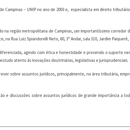
de Campinas – UNIP no ano de 2003 e, especialista em direito tributári
ado na região metropolitana de Campinas, um importantíssimo corredor 
, na Rua Luiz Spiandorelli Neto, 60, 3° Andar, sala 310, Jardim Paiquerê,
 e diferenciada, agindo com ética e honestidade e provendo o suporte n
estudo atento às inovações doutrinárias, legislativas e jurisprudenciais.
ever sobre assuntos jurídicos, principalmente, na área tributária, empr
ção e discussões sobre assuntos jurídicos de grande importãncia a tod