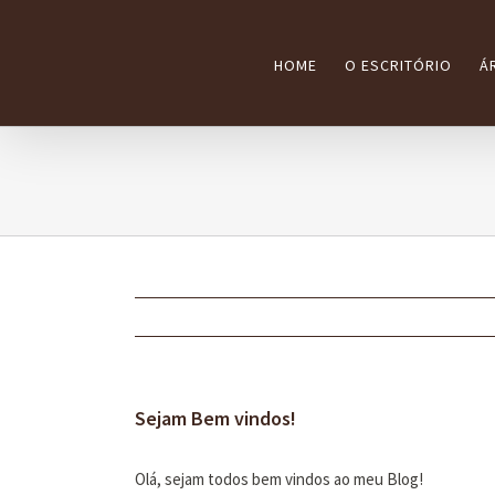
Ir
para
HOME
O ESCRITÓRIO
Á
o
conteúdo
Sejam Bem vindos!
Olá, sejam todos bem vindos ao meu Blog!