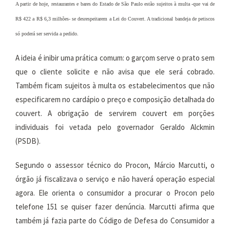
A partir de hoje, restaurantes e bares do Estado de São Paulo estão sujeitos à multa -que vai de
R$ 422 a R$ 6,3 milhões- se desrespeitarem a Lei do Couvert. A tradicional bandeja de petiscos
só poderá ser servida a pedido.
A ideia é inibir uma prática comum: o garçom serve o prato sem
que o cliente solicite e não avisa que ele será cobrado.
Também ficam sujeitos à multa os estabelecimentos que não
especificarem no cardápio o preço e composição detalhada do
couvert. A obrigação de servirem couvert em porções
individuais foi vetada pelo governador Geraldo Alckmin
(PSDB).
Segundo o assessor técnico do Procon, Márcio Marcutti, o
órgão já fiscalizava o serviço e não haverá operação especial
agora. Ele orienta o consumidor a procurar o Procon pelo
telefone 151 se quiser fazer denúncia. Marcutti afirma que
também já fazia parte do Código de Defesa do Consumidor a