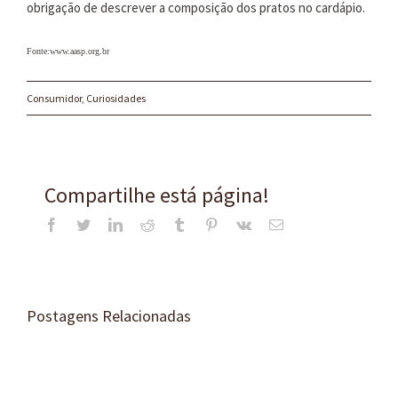
obrigação de descrever a composição dos pratos no cardápio.
Fonte:www.aasp.org.br
Consumidor
,
Curiosidades
Compartilhe está página!
Facebook
Twitter
LinkedIn
Reddit
Tumblr
Pinterest
Vk
E-
mail
Postagens Relacionadas