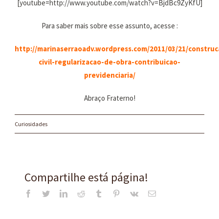
[youtube=http://www.youtube.com/watch?v=BjdBc9ZyKfU]
Para saber mais sobre esse assunto, acesse :
http://marinaserraoadv.wordpress.com/2011/03/21/construc
civil-regularizacao-de-obra-contribuicao-
previdenciaria/
Abraço Fraterno!
Curiosidades
Compartilhe está página!
Facebook
Twitter
LinkedIn
Reddit
Tumblr
Pinterest
Vk
E-
mail