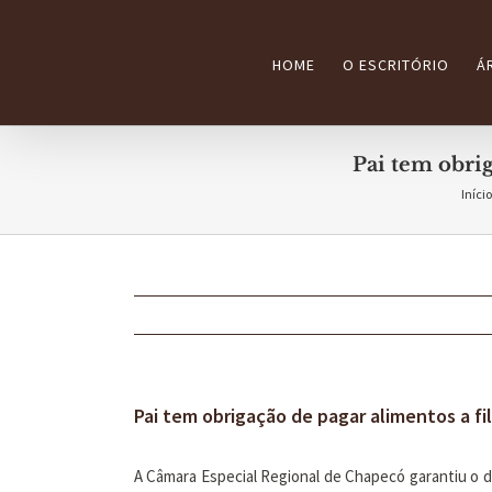
Ir
para
HOME
O ESCRITÓRIO
Á
o
conteúdo
Pai tem obrig
Início
Pai tem obrigação de pagar alimentos a fi
A Câmara Especial Regional de Chapecó garantiu o d