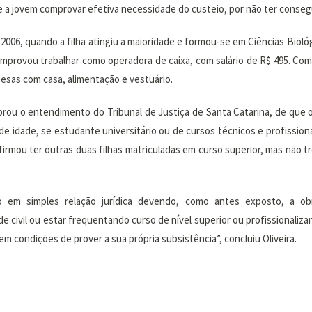
e a jovem comprovar efetiva necessidade do custeio, por não ter conse
06, quando a filha atingiu a maioridade e formou-se em Ciências Biológ
mprovou trabalhar como operadora de caixa, com salário de R$ 495. Com 
esas com casa, alimentação e vestuário.
ou o entendimento do Tribunal de Justiça de Santa Catarina, de que o
de idade, se estudante universitário ou de cursos técnicos e profissiona
firmou ter outras duas filhas matriculadas em curso superior, mas nã
simples relação jurídica devendo, como antes exposto, a obrig
ivil ou estar frequentando curso de nível superior ou profissionalizante
m condições de prover a sua própria subsistência”, concluiu Oliveira.