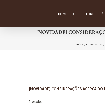
Ir
para
HOME
O ESCRITÓRIO
Á
o
conteúdo
[NOVIDADE] CONSIDERAÇÕ
Início
/
Curiosidades
/
[NOVIDADE] CONSIDERAÇÕES ACERCA DO N
Prezados!