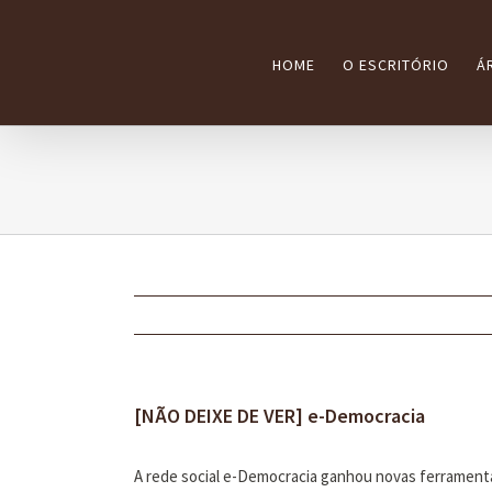
Ir
para
HOME
O ESCRITÓRIO
Á
o
conteúdo
[NÃO DEIXE DE VER] e-Democracia
A rede social e-Democracia ganhou novas ferrament