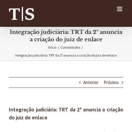
Ir
para
o
conteúdo
Integração judiciária: TRT da 2ª anuncia
a criação do juiz de enlace
Início
/
Curiosidades
/
Integração judiciária: TRT da 2ª anuncia a criação do juiz de enlace
Anterior
Próximo
Integração judiciária: TRT da 2ª anuncia a criação
do juiz de enlace