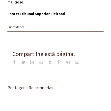
malicioso.
Fonte: Tribunal Superior Eleitoral
Curiosidades
Compartilhe está página!
Facebook
Twitter
LinkedIn
Reddit
Tumblr
Pinterest
Vk
E-
mail
Postagens Relacionadas