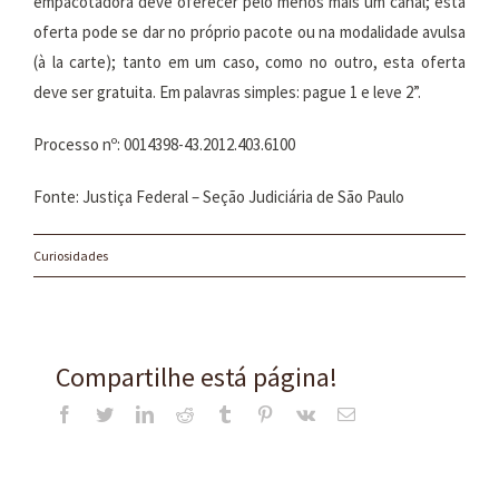
empacotadora deve oferecer pelo menos mais um canal; esta
oferta pode se dar no próprio pacote ou na modalidade avulsa
(à la carte); tanto em um caso, como no outro, esta oferta
deve ser gratuita. Em palavras simples: pague 1 e leve 2”.
Processo nº: 0014398-43.2012.403.6100
Fonte: Justiça Federal – Seção Judiciária de São Paulo
Curiosidades
Compartilhe está página!
Facebook
Twitter
LinkedIn
Reddit
Tumblr
Pinterest
Vk
E-
mail