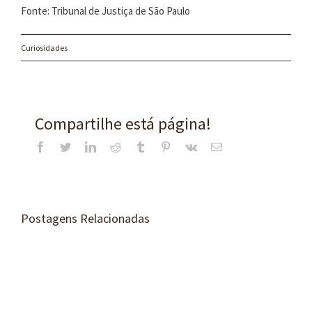
Fonte: Tribunal de Justiça de São Paulo
Curiosidades
Compartilhe está página!
Facebook
Twitter
LinkedIn
Reddit
Tumblr
Pinterest
Vk
E-
mail
Postagens Relacionadas