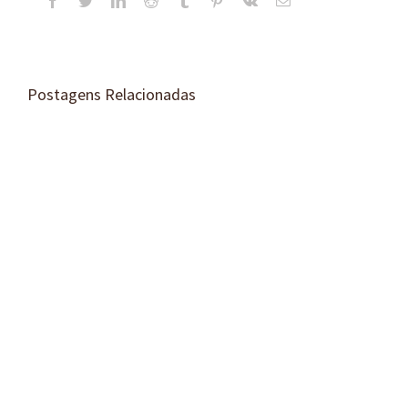
Facebook
Twitter
LinkedIn
Reddit
Tumblr
Pinterest
Vk
E-
mail
Postagens Relacionadas