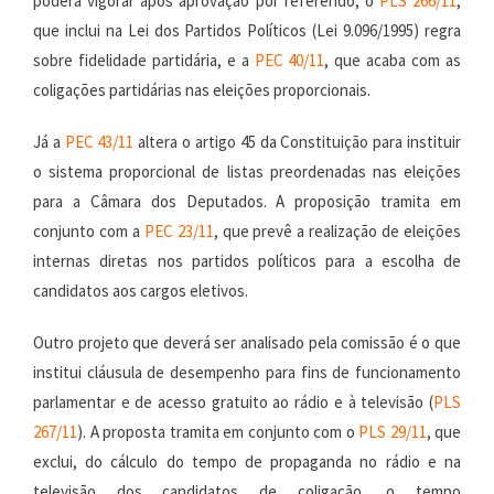
poderá vigorar após aprovação por referendo; o
PLS 266/11
,
que inclui na Lei dos Partidos Políticos (Lei 9.096/1995) regra
sobre fidelidade partidária, e a
PEC 40/11
, que acaba com as
coligações partidárias nas eleições proporcionais.
Já a
PEC 43/11
altera o artigo 45 da Constituição para instituir
o sistema proporcional de listas preordenadas nas eleições
para a Câmara dos Deputados. A proposição tramita em
conjunto com a
PEC 23/11
, que prevê a realização de eleições
internas diretas nos partidos políticos para a escolha de
candidatos aos cargos eletivos.
Outro projeto que deverá ser analisado pela comissão é o que
institui cláusula de desempenho para fins de funcionamento
parlamentar e de acesso gratuito ao rádio e à televisão (
PLS
267/11
). A proposta tramita em conjunto com o
PLS 29/11
, que
exclui, do cálculo do tempo de propaganda no rádio e na
televisão dos candidatos de coligação, o tempo