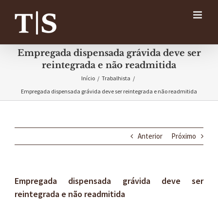
Ir
para
o
conteúdo
Empregada dispensada grávida deve ser
reintegrada e não readmitida
Início
/
Trabalhista
/
Empregada dispensada grávida deve ser reintegrada e não readmitida
Anterior
Próximo
Empregada dispensada grávida deve ser
reintegrada e não readmitida