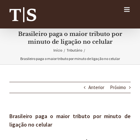
Ir
para
o
conteúdo
Brasileiro paga o maior tributo por
minuto de ligação no celular
Início
/
Tributário
/
Brasileiro paga o maior tributo por minuto de ligação no celular
Anterior
Próximo
Brasileiro paga o maior tributo por minuto de
ligação no celular