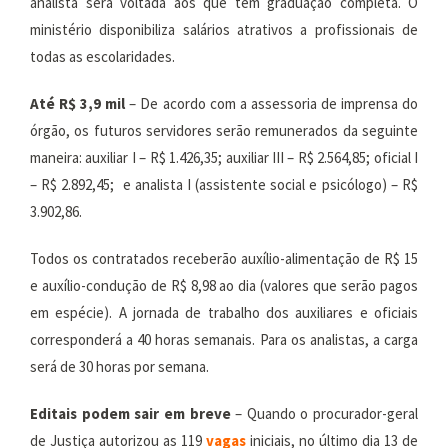
analista será voltada aos que têm graduação completa. O
ministério disponibiliza salários atrativos a profissionais de
todas as escolaridades.
Até R$ 3,9 mil
– De acordo com a assessoria de imprensa do
órgão, os futuros servidores serão remunerados da seguinte
maneira: auxiliar I – R$ 1.426,35; auxiliar III – R$ 2.564,85; oficial I
– R$ 2.892,45; e analista I (assistente social e psicólogo) – R$
3.902,86.
Todos os contratados receberão auxílio-alimentação de R$ 15
e auxílio-condução de R$ 8,98 ao dia (valores que serão pagos
em espécie). A jornada de trabalho dos auxiliares e oficiais
corresponderá a 40 horas semanais. Para os analistas, a carga
será de 30 horas por semana.
Editais podem sair em breve
– Quando o procurador-geral
de Justiça autorizou as 119
vagas
iniciais, no último dia 13 de