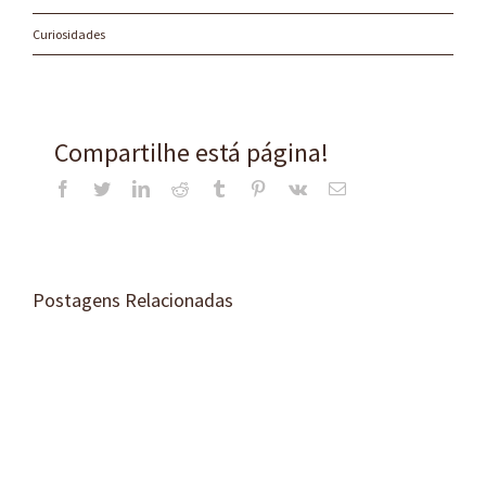
Curiosidades
Compartilhe está página!
Facebook
Twitter
LinkedIn
Reddit
Tumblr
Pinterest
Vk
E-
mail
Postagens Relacionadas