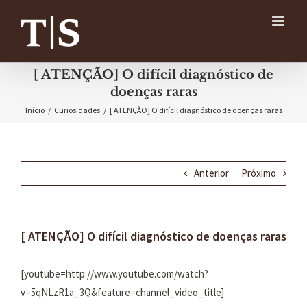
Ir
para
o
conteúdo
[ ATENÇÃO] O difícil diagnóstico de
doenças raras
Início
/
Curiosidades
/
[ ATENÇÃO] O difícil diagnóstico de doenças raras
Anterior
Próximo
[ ATENÇÃO] O difícil diagnóstico de doenças raras
[youtube=http://www.youtube.com/watch?
v=5qNLzR1a_3Q&feature=channel_video_title]