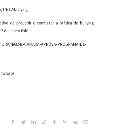
/14312-bullying
ivo de prevenir e combater a prática de bullying
 Acesse o link:
-CULTURA/498241-CAMARA-APROVA-PROGRAMA-DE-
 futuro!
Facebook
Twitter
LinkedIn
Reddit
Tumblr
Pinterest
Vk
E-
mail