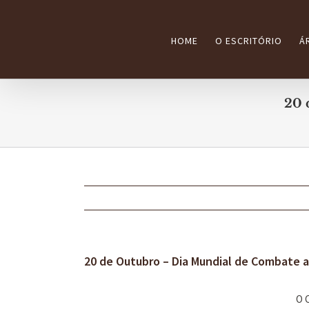
Ir
para
HOME
O ESCRITÓRIO
Á
o
conteúdo
20 
20 de Outubro – Dia Mundial de Combate a
O C