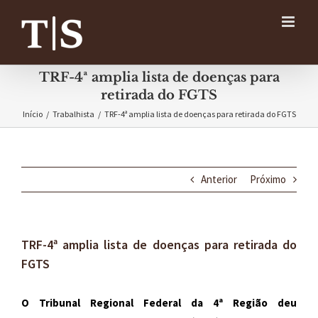
Ir
para
o
conteúdo
TRF-4ª amplia lista de doenças para
retirada do FGTS
Início
/
Trabalhista
/
TRF-4ª amplia lista de doenças para retirada do FGTS
Anterior
Próximo
TRF-4ª amplia lista de doenças para retirada do
FGTS
O Tribunal Regional Federal da 4ª Região deu