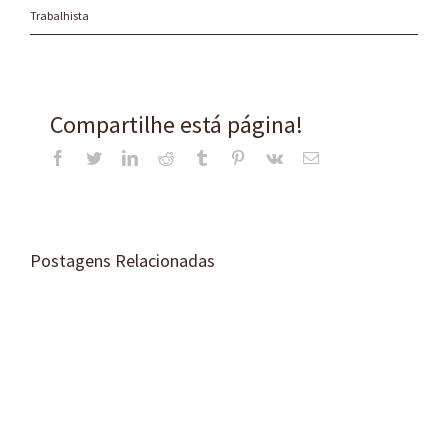
Trabalhista
Compartilhe está página!
Facebook
Twitter
LinkedIn
Reddit
Tumblr
Pinterest
Vk
E-
mail
Postagens Relacionadas