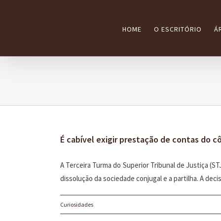
Ir
para
HOME
O ESCRITÓRIO
Á
o
conteúdo
É cabível exigir prestação de contas do 
A Terceira Turma do Superior Tribunal de Justiça (S
dissolução da sociedade conjugal e a partilha. A deci
Curiosidades