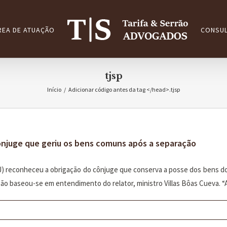
REA DE ATUAÇÃO
CONSUL
tjsp
Início
/
Adicionar código antes da tag </head>.
tjsp
cônjuge que geriu os bens comuns após a separação
TJ) reconheceu a obrigação do cônjuge que conserva a posse dos bens do
são baseou-se em entendimento do relator, ministro Villas Bôas Cueva. “Aq