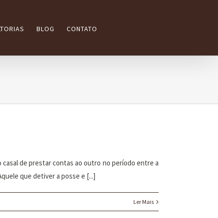
TORIAS
BLOG
CONTATO
 casal de prestar contas ao outro no período entre a
uele que detiver a posse e [...]
Ler Mais