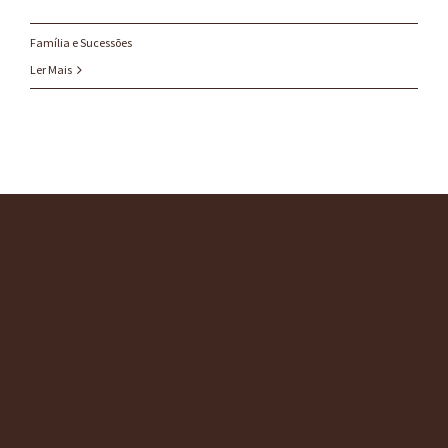
Família e Sucessões
Ler Mais
O ESCRITÓRIO
SERVIÇOS
CONSULTORIAS
BLOG
CONTATO