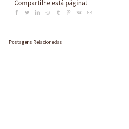
Compartilhe está página!
Facebook
Twitter
LinkedIn
Reddit
Tumblr
Pinterest
Vk
E-
mail
Postagens Relacionadas