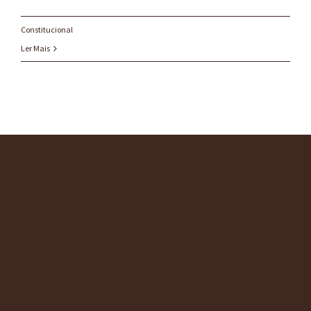
Constitucional
Ler Mais
O ESCRITÓRIO
SERVIÇOS
CONSULTORIAS
BLOG
CONTATO