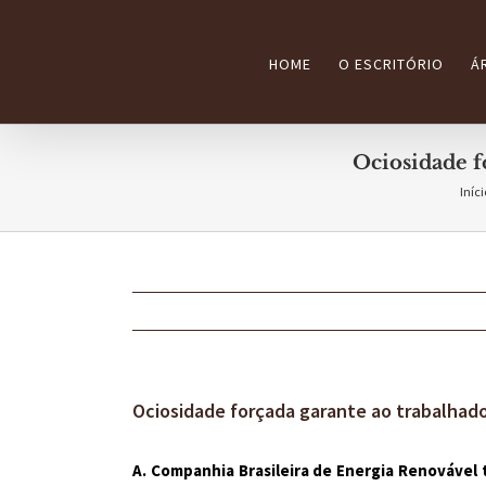
Ir
para
HOME
O ESCRITÓRIO
Á
o
conteúdo
Ociosidade f
Iníci
Ociosidade forçada garante ao trabalhado
A. Companhia Brasileira de Energia Renovável 