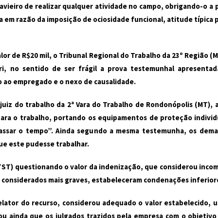
avieiro de realizar qualquer atividade no campo, obrigando-o 
da em razão da imposição de ociosidade funcional, atitude típica 
alor de R$20 mil, o Tribunal Regional do Trabalho da 23º Região 
i, no sentido de ser frágil a prova testemunhal apresentad
o ao empregado e o nexo de causalidade.
uiz do trabalho da 2ª Vara do Trabalho de Rondonópolis (MT), 
para o trabalho, portando os equipamentos de proteção individ
 passar o tempo”. Ainda segundo a mesma testemunha, os dema
ue este pudesse trabalhar.
(TST) questionando o valor da indenização, que considerou incom
s considerados mais graves, estabeleceram condenações inferior
relator do recurso, considerou adequado o valor estabelecido,
ou ainda que os julgados trazidos pela empresa com o objetivo