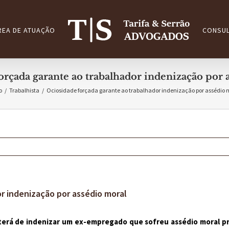
REA DE ATUAÇÃO
CONSUL
orçada garante ao trabalhador indenização por 
o
/
Trabalhista
/
Ociosidade forçada garante ao trabalhador indenização por assédio 
r indenização por assédio moral
terá de indenizar um ex-empregado que sofreu assédio moral pr