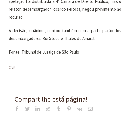
apelação foi distribuída à 4ª Câmara de Direito Público, mas o
relator, desembargador Ricardo Feitosa, negou provimento ao
recurso.
A decisão, unânime, contou também com a participação dos
desembargadores Rui Stoco e Thales do Amaral.
Fonte: Tribunal de Justiça de São Paulo
Civil
Compartilhe está página!
Facebook
Twitter
LinkedIn
Reddit
Tumblr
Pinterest
Vk
E-
mail