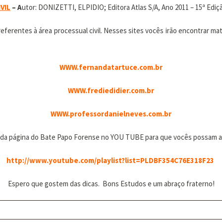
VIL
– A
utor: DONIZETTI, ELPIDIO; Editora Atlas S/A, Ano 2011 – 15ª Ediç
eferentes à área processual civil. Nesses sites vocês irão encontrar mater
WWW.fernandatartuce.com.br
WWW.frediedidier.com.br
WWW.professordanielneves.com.br
ink da página do Bate Papo Forense no YOU TUBE para que vocês possam a
http://www.youtube.com/playlist?list=PLDBF354C76E318F23
Espero que gostem das dicas. Bons Estudos e um abraço fraterno!