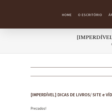
Ir
para
HOME
O ESCRITÓRIO
Á
o
conteúdo
[IMPERDÍVEL
[IMPERDÍVEL] DICAS DE LIVROS/ SITE e V
Prezados!