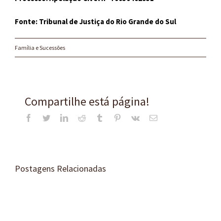
Fonte: Tribunal de Justiça do Rio Grande do Sul
Família e Sucessões
Compartilhe está página!
Facebook
Twitter
LinkedIn
Reddit
Tumblr
Pinterest
Vk
E-
mail
Postagens Relacionadas