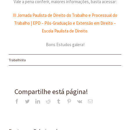
Vale a pena conferir, maiores informações, basta acessar:
III Jornada Paulista de Direito do Trabalho e Processual do
Trabalho | EPD – Pós-Graduação e Extensão em Direito –
Escola Paulista de Direito
.
Bons Estudos galera!
Trabalhista
Compartilhe está página!
Facebook
Twitter
LinkedIn
Reddit
Tumblr
Pinterest
Vk
E-
mail