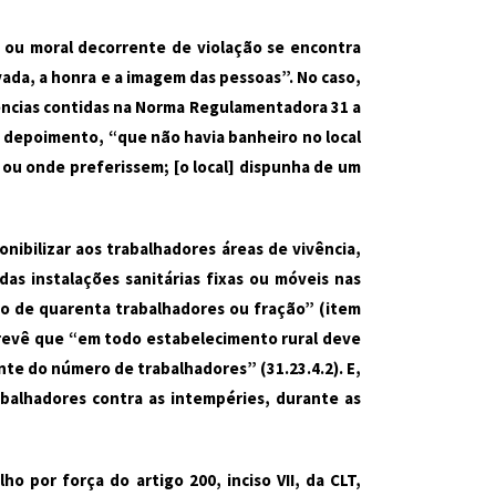
 ou moral decorrente de violação se encontra
ivada, a honra e a imagem das pessoas”. No caso,
ncias contidas na Norma Regulamentadora 31 a
u depoimento, “que não havia banheiro no local
 ou onde preferissem; [o local] dispunha de um
nibilizar aos trabalhadores áreas de vivência,
das instalações sanitárias fixas ou móveis nas
po de quarenta trabalhadores ou fração” (item
a prevê que “em todo estabelecimento rural deve
te do número de trabalhadores” (31.23.4.2). E,
abalhadores contra as intempéries, durante as
ho por força do artigo 200, inciso VII, da
CLT
,