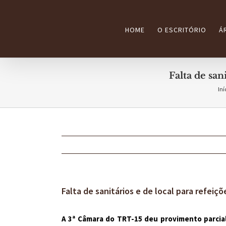
Ir
para
HOME
O ESCRITÓRIO
Á
o
conteúdo
Falta de san
Iní
Falta de sanitários e de local para refeiç
A 3ª Câmara do TRT-15 deu provimento parcial