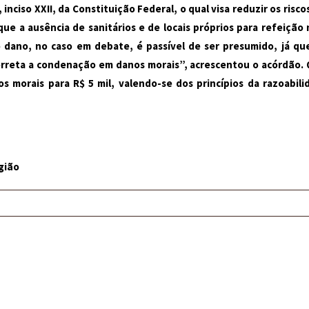
 inciso XXII, da
Constituição Federal
, o qual visa reduzir os ris
ue a ausência de sanitários e de locais próprios para refeição 
o dano, no caso em debate, é passível de ser presumido, já que
reta a condenação em danos morais”, acrescentou o acórdão. Qu
os morais para R$ 5 mil, valendo-se dos princípios da razoabil
gião