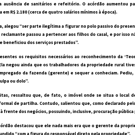
 ausência de sanitários e refeitório. O acórdão aumentou par
a em R$ 2.180 (cerca de quatro salários mínimos à época).
 alegou “ser parte ilegítima a figurar no polo passivo do prese
 reclamante passou a pertencer aos filhos do casal, e por isso
e beneficiou dos serviços prestados”.
entes os requisitos necessários ao reconhecimento da ‘Teori
la negou ainda que os trabalhadores da propriedade rural tives
empregado da fazenda (gerente) e sequer a conheciam. Pediu,
ulpa ou dolo”.
tas, ressaltou que, de fato, o imóvel onde se situa o local d
 formal de partilha. Contudo, salientou que, como declarado pe
 frente dos negócios, possuindo, inclusive, procuração pública 
rdão destacou que ele nada mais era que o gerente da proprie
fundido “com a figura do responsável direto pela propriedade”.