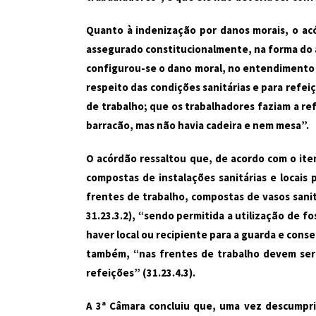
Quanto à indenização por danos morais, o ac
assegurado constitucionalmente, na forma do art
configurou-se o dano moral, no entendimento
respeito das condições sanitárias e para refe
de trabalho; que os trabalhadores faziam a re
barracão, mas não havia cadeira e nem mesa”.
O acórdão ressaltou que, de acordo com o item
compostas de instalações sanitárias e locais 
frentes de trabalho, compostas de vasos sani
31.23.3.2), “sendo permitida a utilização de f
haver local ou recipiente para a guarda e con
também, “nas frentes de trabalho devem ser d
refeições” (31.23.4.3).
A 3ª Câmara concluiu que, uma vez descumprida