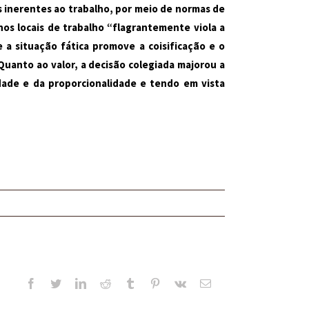
cos inerentes ao trabalho, por meio de normas de
nos locais de trabalho “flagrantemente viola a
 a situação fática promove a coisificação e o
anto ao valor, a decisão colegiada majorou a
idade e da proporcionalidade e tendo em vista
Facebook
Twitter
LinkedIn
Reddit
Tumblr
Pinterest
Vk
E-
mail