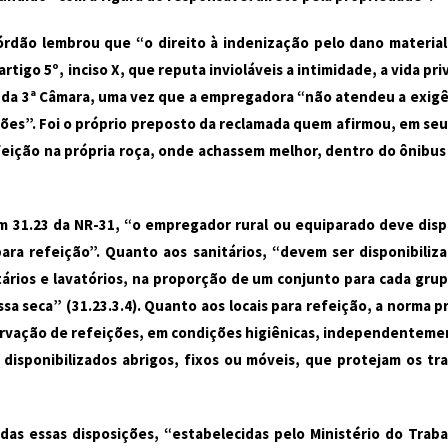
órdão lembrou que “o direito à indenização pelo dano material
igo 5º, inciso X, que reputa invioláveis a intimidade, a vida pr
 da 3ª Câmara, uma vez que a empregadora “não atendeu a exigê
ições”. Foi o próprio preposto da reclamada quem afirmou, em se
feição na própria roça, onde achassem melhor, dentro do ônibus
 31.23 da NR-31, “o empregador rural ou equiparado deve dispo
para refeição”. Quanto aos sanitários, “devem ser disponibiliza
tários e lavatórios, na proporção de um conjunto para cada gru
ossa seca” (31.23.3.4). Quanto aos locais para refeição, a norm
servação de refeições, em condições higiênicas, independentemen
isponibilizados abrigos, fixos ou móveis, que protejam os tr
s essas disposições, “estabelecidas pelo Ministério do Trabal