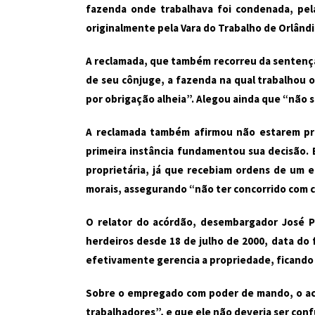
fazenda onde trabalhava foi condenada, pela
originalmente pela Vara do Trabalho de Orlândi
A reclamada, que também recorreu da sentença,
de seu cônjuge, a fazenda na qual trabalhou o
por obrigação alheia”. Alegou ainda que “não s
A reclamada também afirmou não estarem pres
primeira instância fundamentou sua decisão. E
proprietária, já que recebiam ordens de um 
morais, assegurando “não ter concorrido com c
O relator do acórdão, desembargador José Pi
herdeiros desde 18 de julho de 2000, data do
efetivamente gerencia a propriedade, ficando à
Sobre o empregado com poder de mando, o acó
trabalhadores”, e que ele não deveria ser con