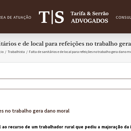
REA DE ATUAÇÃO
CONSUL
itários e de local para refeições no trabalho ge
cio
/
Trabalhista
/
Falta de sanitários e de local para refeições no trabalho gera dano m
ões no trabalho gera dano moral
 ao recurso de um trabalhador rural que pediu a majoração da